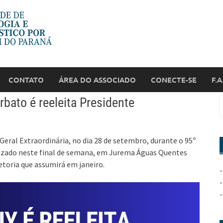
CONTATO
ÁREA DO ASSOCIADO
CONECTE-SE
F.A
bato é reeleita Presidente
eral Extraordinária, no dia 28 de setembro, durante o 95º
alizado neste final de semana, em Jurema Águas Quentes
etoria que assumirá em janeiro.
-
-
-