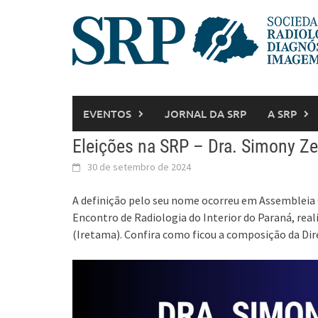
EVENTOS
JORNAL DA SRP
A SRP
Eleições na SRP – Dra. Simony Zer
30 de setembro de 2024
A definição pelo seu nome ocorreu em Assembleia G
Encontro de Radiologia do Interior do Paraná, re
(Iretama). Confira como ficou a composição da Dir